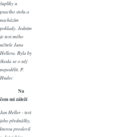
šuplíky u
psacího stolu a
nacházím
poklady. Jedním
je text mého
učitele Jana
Hellera. Byla by
škoda se o něj
nepodělit. P.
Hudec
Na
čem mi záleží
Jan Heller - text
jeho přednášky,
kterou proslovil
v dejvickém