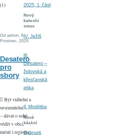
(1)
2025, 1. část
Nový
katechi
smus
Od
admin
, 8
IV. Ježíš
Prosinec, 2025
III.
Desatero
Desatero –
pro
židovská a
sbory
křesťanská
etika
 Být viditelní a
II. Modlitba
srozumitelní
– dávat o sobě
Nové
kázání
vědět v obci,
městě i regionu;
O deseti