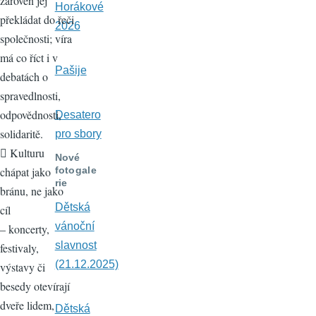
zároveň jej
Horákové
překládat do řeči
2026
společnosti; víra
má co říct i v
Pašije
debatách o
spravedlnosti,
odpovědnosti,
Desatero
solidaritě.
pro sbory
 Kulturu
Nové
fotogale
chápat jako
rie
bránu, ne jako
Dětská
cíl
vánoční
– koncerty,
slavnost
festivaly,
(21.12.2025)
výstavy či
besedy otevírají
dveře lidem,
Dětská