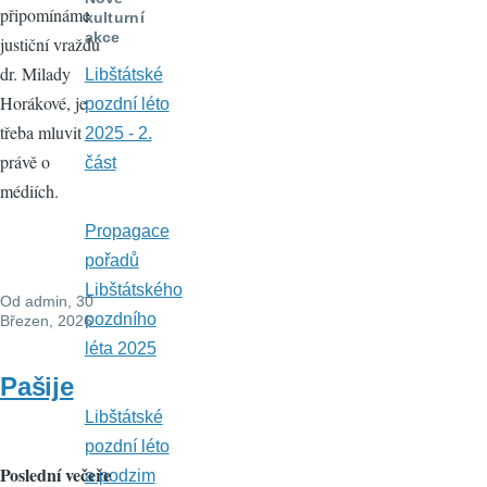
připomínáme
kulturní
akce
justiční vraždu
dr. Milady
Libštátské
Horákové, je
pozdní léto
třeba mluvit
2025 - 2.
právě o
část
médiích.
Propagace
pořadů
Libštátského
Od
admin
, 30
pozdního
Březen, 2026
léta 2025
Pašije
Libštátské
pozdní léto
Poslední večeře
a podzim