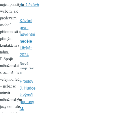
nejen plakáty a
družičkách
webem, ale
především
Kázání
osobní
první
přítomností a
adventní
přímým
neděle
kontaktem s
Libštát
lidmi.
2024
 Spojit
Nové
náboženské
inspirac
srozumění s
e
veřejnou řečí
Proslov
– nebát se
J. Hudce
mluvit
k výročí
náboženským
popravy
jazykem, ale
M.