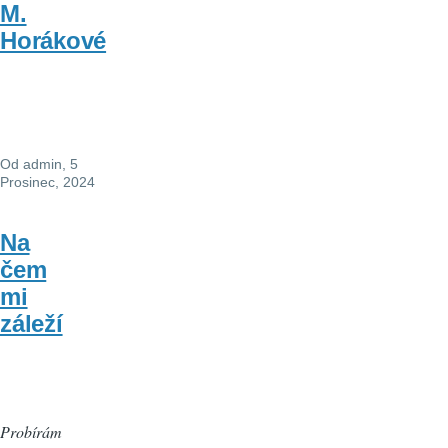
M.
Horákové
Od
admin
, 5
Prosinec, 2024
Na
čem
mi
záleží
Probírám