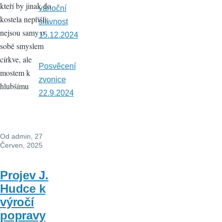
kteří by jinak do
vánoční
kostela nepřišli;
slavnost
nejsou samy o
15.12.2024
sobě smyslem
církve, ale
Posvěcení
mostem k
zvonice
hlubšímu
22.9.2024
Od
admin
, 27
Červen, 2025
Projev J.
Hudce k
výročí
popravy