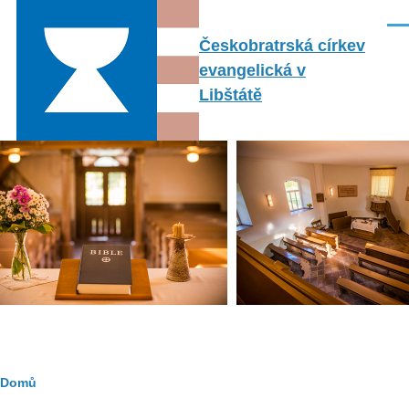
Přejít k hlavnímu obsahu
Men
Českobratrská církev
evangelická v
Libštátě
Drobečková
Domů