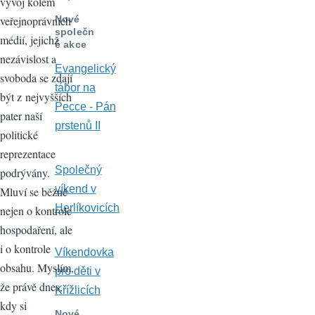
vývoj kolem
veřejnoprávních
Nové
společn
médií, jejichž
é akce
nezávislost a
Evangelický
svoboda se zdají
tábor na
být z nejvyšších
Pecce - Pán
pater naší
prstenů II
politické
reprezentace
Společný
podrývány.
víkend v
Mluví se běžně
Herlíkovicích
nejen o kontrole
hospodaření, ale
i o kontrole
Víkendovka
obsahu. Myslím,
pro děti v
že právě dnes,
Křížlicích
kdy si
Nové