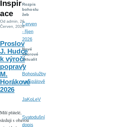
Inspir
navigace
Rozpis
bohoslu
ace
žeb
Od
admin
, 26
Červen
Červen, 2026
- říjen
2026
Proslov
Nové
J. Hudce
sborové
k výročí
aktualit
y
popravy
M.
Bohoslužby
Horákové
na Spálově
2026
JaKoLeV
Milí přátelé,
Svatodušní
sleduji s obavou
dopis