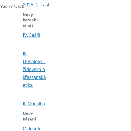
2025, 1. část
Václav Uzel.
Nový
katechi
smus
IV. Ježíš
III.
Desatero –
židovská a
křesťanská
etika
II. Modlitba
Nové
kázání
O deseti