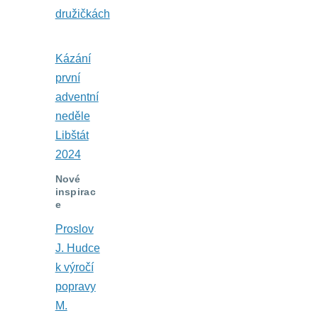
družičkách
Kázání
první
adventní
neděle
Libštát
2024
Nové
inspirac
e
Proslov
J. Hudce
k výročí
popravy
M.