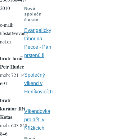
2010
Nové
společn
é akce
e-mail:
Evangelický
libstat@evang
tábor na
net.cz
Pecce - Pán
prstenů II
bratr farář
Petr Hudec
mob: 721 141
Společný
691
víkend v
Herlíkovicích
bratr
kurátor Jiří
Víkendovka
Kotas
pro děti v
mob: 603 848
Křížlicích
846
Nové