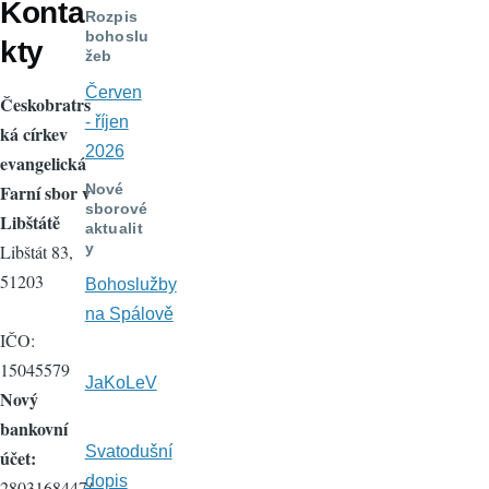
Konta
navigace
Rozpis
bohoslu
kty
žeb
Červen
Českobratrs
- říjen
ká církev
2026
evangelická
Nové
Farní sbor v
sborové
Libštátě
aktualit
y
Libštát 83,
51203
Bohoslužby
na Spálově
IČO:
15045579
JaKoLeV
Nový
bankovní
Svatodušní
účet:
dopis
2803168447/