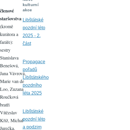
kulturní
členové
akce
staršovstva
Libštátské
(kromě
pozdní léto
kurátora a
2025 - 2.
faráře):
část
sestry
Stanislava
Propagace
Benešová,
pořadů
Jana Vávrová,
Libštátského
Marie van de
pozdního
Loo, Zuzana
léta 2025
Roučková
bratři
Libštátské
Vítězslav
pozdní léto
Kříž, Michal
a podzim
Jurečka,