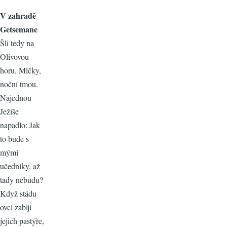
V zahradě
Getsemane
Šli tedy na
Olivovou
horu. Mlčky,
noční tmou.
Najednou
Ježíše
napadlo: Jak
to bude s
mými
učedníky, až
tady nebudu?
Když stádu
ovcí zabijí
jejich pastýře,