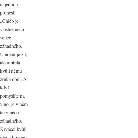
najednou
pronesl:
„Chléb je
vlastně něco
velice
záhadného.
Umožňuje žít,
ale umřela
kvůli němu
zrnka obilí. A
když
pomyslíte na
víno, je v něm
taky něco
záhadného.
Krvácel kvůli
němu hrozen