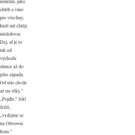
umírám, jako
chléb a víno
pro všechny,
kteří mě chtějí
následovat.
Dej, ať je to
tak od
východu
slunce až do
jeho západu.
Od této chvíle
až na věky."
„Pojďte," řekl
Ježíš,
„vydejme se
na Olivovou
horu."