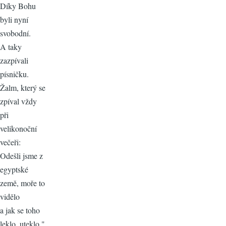
Díky Bohu
byli nyní
svobodní.
A taky
zazpívali
písničku.
Žalm, který se
zpíval vždy
při
velikonoční
večeři:
Odešli jsme z
egyptské
země, moře to
vidělo
a jak se toho
leklo, uteklo."