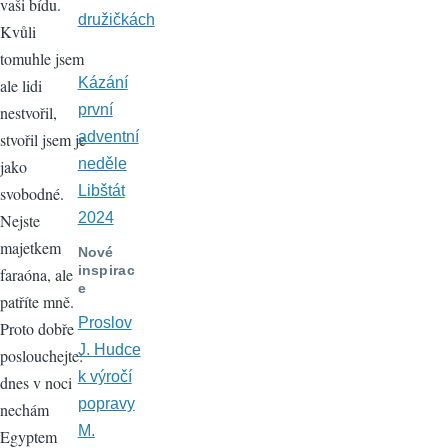
vaši bídu.
družičkách
Kvůli
tomuhle jsem
Kázání
ale lidi
první
nestvořil,
adventní
stvořil jsem je
neděle
jako
Libštát
svobodné.
2024
Nejste
majetkem
Nové
inspirac
faraóna, ale
e
patříte mně.
Proslov
Proto dobře
J. Hudce
poslouchejte:
k výročí
dnes v noci
popravy
nechám
M.
Egyptem