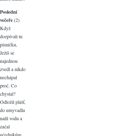
Poslední
večeře
(2)
Když
dozpívali tu
písničku,
Ježíš se
najednou
zvedl a nikdo
nechápal
proč. Co
chystal?
Odložil plášť,
do umyvadla
nalil vodu a
začal
učedníkům