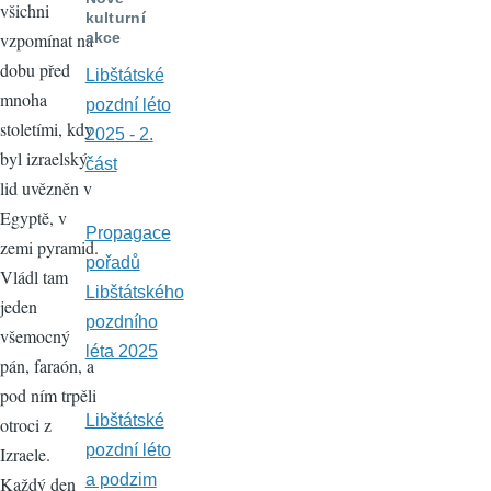
všichni
kulturní
vzpomínat na
akce
dobu před
Libštátské
mnoha
pozdní léto
stoletími, kdy
2025 - 2.
byl izraelský
část
lid uvězněn v
Egyptě, v
Propagace
zemi pyramid.
pořadů
Vládl tam
Libštátského
jeden
pozdního
všemocný
léta 2025
pán, faraón, a
pod ním trpěli
Libštátské
otroci z
pozdní léto
Izraele.
a podzim
Každý den