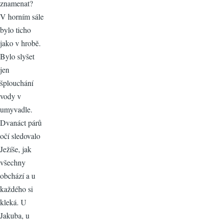
znamenat?
V horním sále
bylo ticho
jako v hrobě.
Bylo slyšet
jen
šplouchání
vody v
umyvadle.
Dvanáct párů
očí sledovalo
Ježíše, jak
všechny
obchází a u
každého si
kleká. U
Jakuba, u