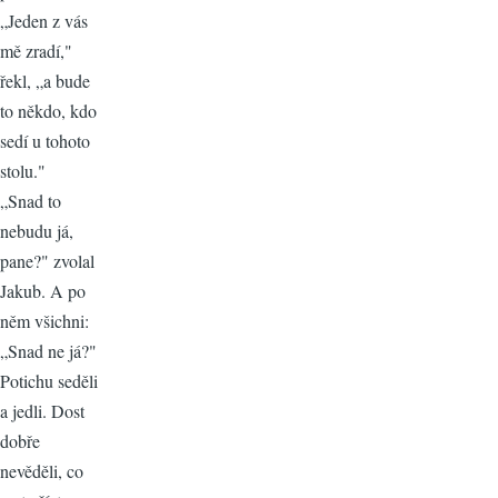
„Jeden z vás
mě zradí,"
řekl, „a bude
to někdo, kdo
sedí u tohoto
stolu."
„Snad to
nebudu já,
pane?" zvolal
Jakub. A po
něm všichni:
„Snad ne já?"
Potichu seděli
a jedli. Dost
dobře
nevěděli, co