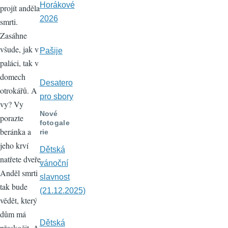
Horákové
projít anděla
2026
smrti.
Zasáhne
všude, jak v
Pašije
paláci, tak v
domech
Desatero
otrokářů. A
pro sbory
vy? Vy
Nové
porazte
fotogale
beránka a
rie
jeho krví
Dětská
natřete dveře.
vánoční
Anděl smrti
slavnost
tak bude
(21.12.2025)
vědět, který
dům má
Dětská
přeskočit. A