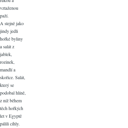
rukou a
vztaženou
paží.
A stejně jako
jindy jedli
hořké byliny
a salát z
jablek,
rozinek,
mandlí a
skořice. Salát,
který se
podobal hlíně,
z níž během
těch hořkých
let v Egyptě
pálili cihly.