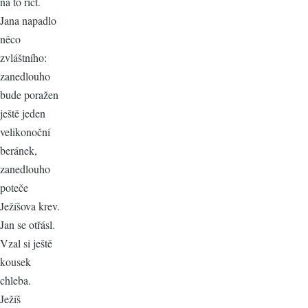
na to říct.
Jana napadlo
něco
zvláštního:
zanedlouho
bude poražen
ještě jeden
velikonoční
beránek,
zanedlouho
poteče
Ježíšova krev.
Jan se otřásl.
Vzal si ještě
kousek
chleba.
Ježíš