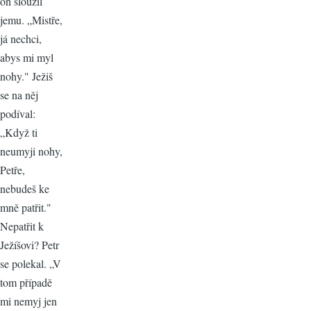
on sloužil
jemu. „Mistře,
já nechci,
abys mi myl
nohy." Ježiš
se na něj
podíval:
„Když ti
neumyji nohy,
Petře,
nebudeš ke
mně patřit."
Nepatřit k
Ježíšovi? Petr
se polekal. „V
tom případě
mi nemyj jen