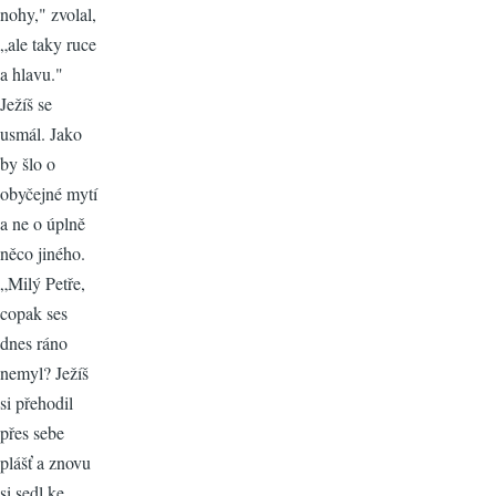
nohy," zvolal,
„ale taky ruce
a hlavu."
Ježíš se
usmál. Jako
by šlo o
obyčejné mytí
a ne o úplně
něco jiného.
„Milý Petře,
copak ses
dnes ráno
nemyl? Ježíš
si přehodil
přes sebe
plášť a znovu
si sedl ke