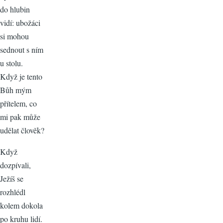
do hlubin
vidí: ubožáci
si mohou
sednout s ním
u stolu.
Když je tento
Bůh mým
přítelem, co
mi pak může
udělat člověk?
Když
dozpívali,
Ježíš se
rozhlédl
kolem dokola
po kruhu lidí.