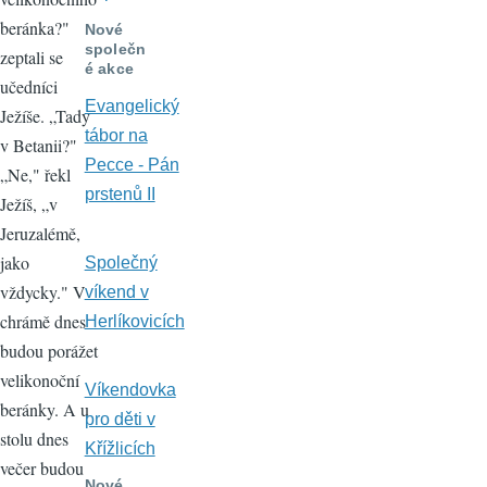
beránka?"
Nové
společn
zeptali se
é akce
učedníci
Evangelický
Ježíše. „Tady
tábor na
v Betanii?"
Pecce - Pán
„Ne," řekl
prstenů II
Ježíš, „v
Jeruzalémě,
jako
Společný
vždycky." V
víkend v
chrámě dnes
Herlíkovicích
budou porážet
velikonoční
Víkendovka
beránky. A u
pro děti v
stolu dnes
Křížlicích
večer budou
Nové