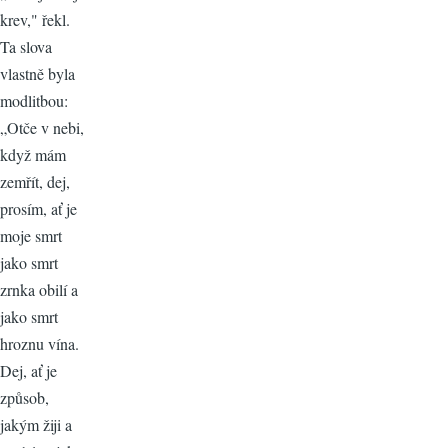
krev," řekl.
Ta slova
vlastně byla
modlitbou:
„Otče v nebi,
když mám
zemřít, dej,
prosím, ať je
moje smrt
jako smrt
zrnka obilí a
jako smrt
hroznu vína.
Dej, ať je
způsob,
jakým žiji a