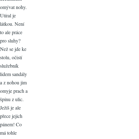
omývat nohy.
Utíral je
látkou. Není
to ale práce
pro sluhy?
Než se jde ke
stolu, očistí
služebník
lidem sandály
a z nohou jim
omyje prach a
špínu z ulic.
Ježíš je ale
přece jejich
pánem! Co
má tohle