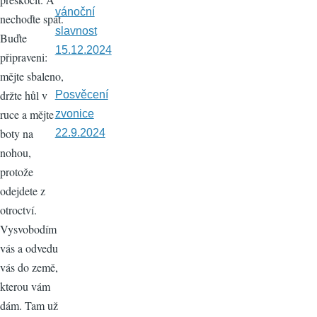
vánoční
nechoďte spát.
slavnost
Buďte
15.12.2024
připraveni:
mějte sbaleno,
držte hůl v
Posvěcení
ruce a mějte
zvonice
boty na
22.9.2024
nohou,
protože
odejdete z
otroctví.
Vysvobodím
vás a odvedu
vás do země,
kterou vám
dám. Tam už