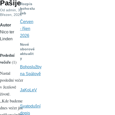
Pašije
navigace
Rozpis
bohoslu
Od
admin
, 30
žeb
Březen, 2026
Červen
Autor
- říjen
Nico ter
2026
Linden
Nové
sborové
aktualit
Poslední
y
večeře
(1)
Bohoslužby
Nastal
na Spálově
poslední večer
v Jezíšově
JaKoLeV
životě.
„Kde budeme
Svatodušní
dnes večer jíst
dopis
velikonočního