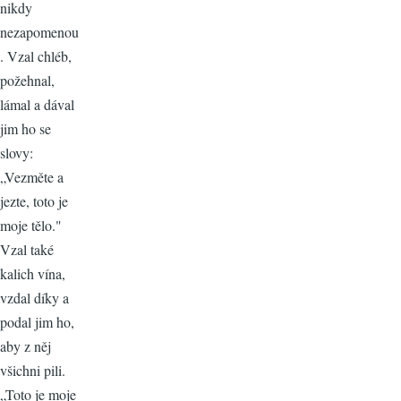
nikdy
nezapomenou
. Vzal chléb,
požehnal,
lámal a dával
jim ho se
slovy:
„Vezměte a
jezte, toto je
moje tělo."
Vzal také
kalich vína,
vzdal díky a
podal jim ho,
aby z něj
všichni pili.
„Toto je moje