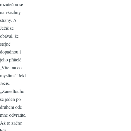
rozutečou se
na všechny
strany. A
Ježíš se
obával, že
stejně
dopadnou i
jeho přátelé.
„Víte, na co
myslím?“ řekl
Ježiš.
„Zanedlouho
se jeden po
druhém ode
mne odvrátíte.
Až to začne
být