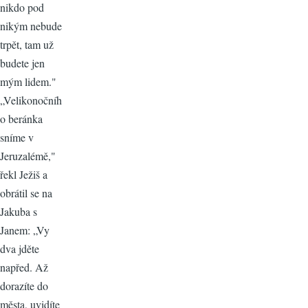
nikdo pod
nikým nebude
trpět, tam už
budete jen
mým lidem."
„Velikonočníh
o beránka
sníme v
Jeruzalémě,"
řekl Ježiš a
obrátil se na
Jakuba s
Janem: „Vy
dva jděte
napřed. Až
dorazíte do
města, uvidíte