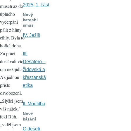
2025, 1. část
museli až do
úplného
Nový
katechi
vyčerpání
smus
pálit z hlíny
IV. Ježíš
cihly. Byla to
hořká doba.
Za práci
III.
dostávali víc
Desatero –
ran než jídla.
židovská a
Až jednou
křesťanská
přišlo
etika
osvobození.
„Slyšel jsem
II. Modlitba
váš nářek,"
Nové
řekl Bůh,
kázání
„viděl jsem
O deseti