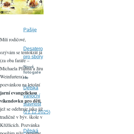
Horákové
2026
Pašije
Milí rodičové,
Desatero
ozývám se tentokrát já
pro sbory
(za oba faráře –
Nové
Michaela Pfanna a Jíru
fotogale
Weinfurtera) s
rie
pozvánkou na letošní
Dětská
jarní evangelickou
vánoční
víkendovku pro děti
,
slavnost
jež se odehraje jako již
(21.12.2025)
tradičně v býv. škole v
Křížlicích. Pozvánka
Dětská
posílám níže, prosíme