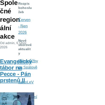
Spole
navigace
Rozpis
bohoslu
čné
žeb
region
Červen
- říjen
ální
2026
akce
Nové
Od
admin
, 6 Únor,
sborové
2026
aktualit
y
Evangelický
Bohoslužby
tábor na
na Spálově
Pecce - Pán
prstenů II
JaKoLeV
Svatodušní
dopis