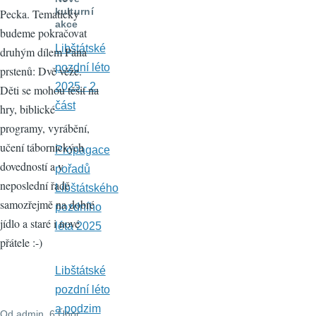
kulturní
Pecka. Tematicky
akce
budeme pokračovat
Libštátské
druhým dílem Pána
pozdní léto
prstenů: Dvě věže.
2025 - 2.
Děti se mohou těšit na
část
hry, biblické
programy, vyrábění,
učení tábornických
Propagace
dovedností a v
pořadů
neposlední řadě
Libštátského
samozřejmě na dobré
pozdního
jídlo a staré i nové
léta 2025
přátele :-)
Libštátské
pozdní léto
a podzim
Od
admin
, 6 Únor,