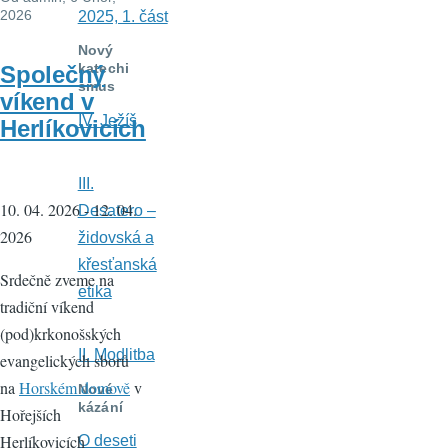
2026
2025, 1. část
Nový
katechi
Společný
smus
víkend v
IV. Ježíš
Herlíkovicích
III.
10. 04. 2026 - 12. 04.
Desatero –
2026
židovská a
křesťanská
Srdečně zveme na
etika
tradiční víkend
(pod)krkonošských
II. Modlitba
evangelických sborů
na
Horském domově
v
Nové
kázání
Hořejších
Herlíkovicích
O deseti