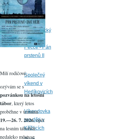
Nové
společn
é akce
Evangelický
tábor na
Pecce - Pán
prstenů II
Milí rodičové,
Společný
víkend v
ozývám se s
Herlíkovicích
pozvánkou na letošní
tábor
, který letos
proběhne v termínu
Víkendovka
19.—26. 7. 2026
, opět
pro děti v
na lesním tábořišti
Křížlicích
nedaleko městyse
Nové