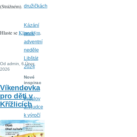
(Strážném).
družičkách
Kázání
Hlaste se
Klineckým
.
první
adventní
neděle
Libštát
Od
admin
, 6 Únor,
2024
2026
Nové
inspirac
Víkendovka
e
pro děti v
Proslov
Křížlicích
J. Hudce
k výročí
popravy
M.