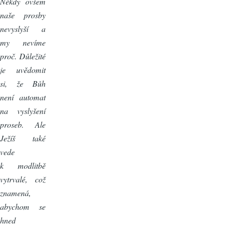
Někdy ovšem
naše prosby
nevyslyší a
my nevíme
proč. Důležité
je uvědomit
si, že Bůh
není automat
na vyslyšení
proseb. Ale
Ježíš také
vede
k modlitbě
vytrvalé, což
znamená,
abychom se
hned