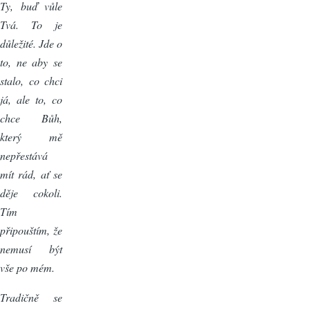
Ty, buď vůle
Tvá. To je
důležité. Jde o
to, ne aby se
stalo, co chci
já, ale to, co
chce Bůh,
který mě
nepřestává
mít rád, ať se
děje cokoli.
Tím
připouštím, že
nemusí být
vše po mém.
Tradičně se