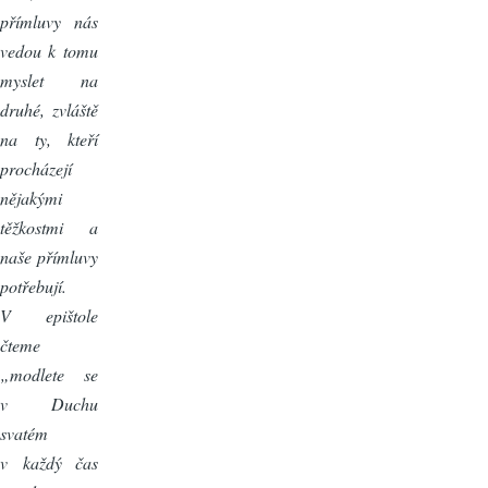
přímluvy nás
vedou k tomu
myslet na
druhé, zvláště
na ty, kteří
procházejí
nějakými
těžkostmi a
naše přímluvy
potřebují.
V epištole
čteme
„modlete se
v Duchu
svatém
v každý čas