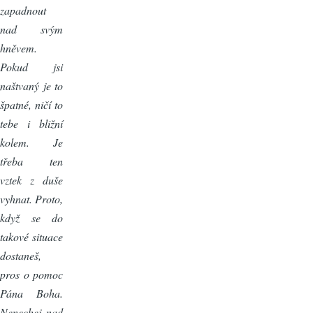
zapadnout
nad svým
hněvem.
Pokud jsi
naštvaný je to
špatné, ničí to
tebe i bližní
kolem. Je
třeba ten
vztek z duše
vyhnat. Proto,
když se do
takové situace
dostaneš,
pros o pomoc
Pána Boha.
Nenechej nad