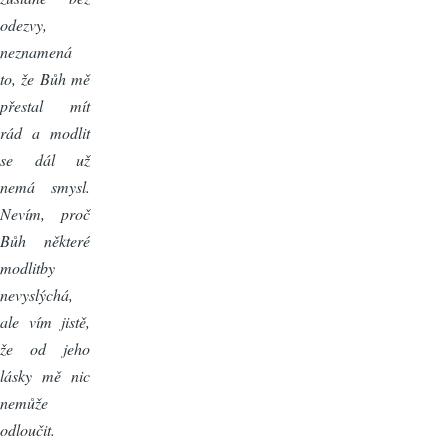
odezvy,
neznamená
to, že Bůh mě
přestal mít
rád a modlit
se dál už
nemá smysl.
Nevím, proč
Bůh některé
modlitby
nevyslýchá,
ale vím jistě,
že od jeho
lásky mě nic
nemůže
odloučit.