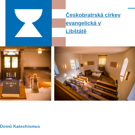
Přejít k hlavnímu obsahu
Men
Českobratrská církev
evangelická v
Libštátě
Drobečková
Domů
Katechismus