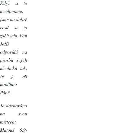
Když si to
uvědomíme,
jsme na dobré
cestě se to
začít učit. Pán
Ježíš
odpovídá na
prosbu svých
učedníků tak,
že je učí
modlitbu
Páně.
Je dochována
na dvou
místech:
Matouš 6,9-