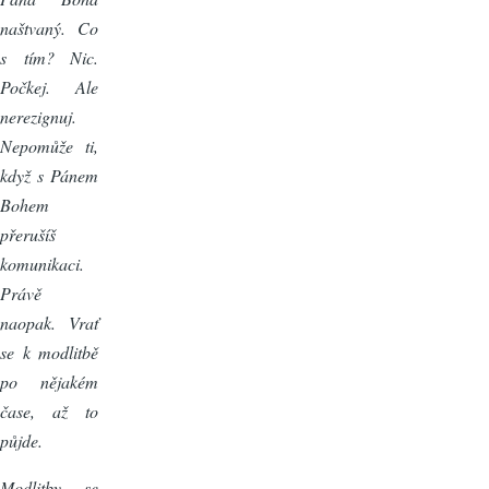
naštvaný. Co
s tím? Nic.
Počkej. Ale
nerezignuj.
Nepomůže ti,
když s Pánem
Bohem
přerušíš
komunikaci.
Právě
naopak. Vrať
se k modlitbě
po nějakém
čase, až to
půjde.
Modlitby se