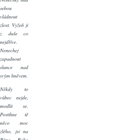
sebou
vládnout
zlost. Vyžeň ji
z duše co
nejdříve.
Nenechej
zapadnout
slunce nad
svým hněvem.
Někdy to
vůbec nejde,
modlit se.
Postihne tě
něco moc
zlého, jsi na
Pána Boha