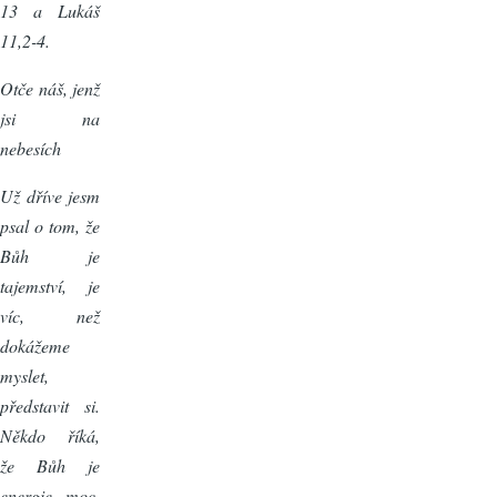
13 a Lukáš
11,2-4.
Otče náš, jenž
jsi na
nebesích
Už dříve jesm
psal o tom, že
Bůh je
tajemství, je
víc, než
dokážeme
myslet,
představit si.
Někdo říká,
že Bůh je
energie, moc,