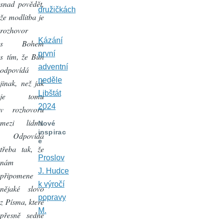
snad povědět,
družičkách
že modlitba je
rozhovor
Kázání
s Bohem
první
s tím, že Bůh
adventní
odpovídá
neděle
jinak, než jak
Libštát
je tomu
2024
v rozhovoru
mezi lidmi.
Nové
inspirac
Odpovídá
e
třeba tak, že
Proslov
nám
J. Hudce
připomene
k výročí
nějaké slovo
popravy
z Písma, které
M.
přesně sedne