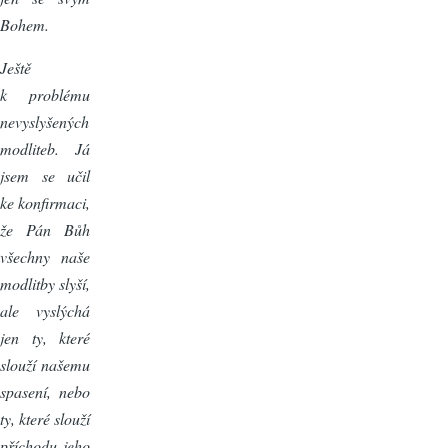
Bohem.
Ještě
k problému
nevyslyšených
modliteb. Já
jsem se učil
ke konfirmaci,
že Pán Bůh
všechny naše
modlitby slyší,
ale vyslýchá
jen ty, které
slouží našemu
spasení, nebo
ty, které slouží
příchodu jeho