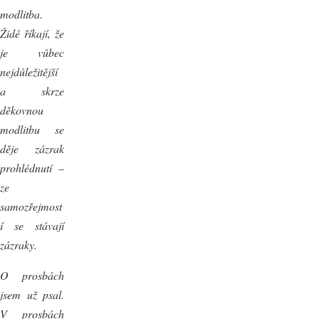
modlitba.
Židé říkají, že
je vůbec
nejdůležitější
a skrze
děkovnou
modlitbu se
děje zázrak
prohlédnutí –
ze
samozřejmost
í se stávají
zázraky.
O prosbách
jsem už psal.
V prosbách