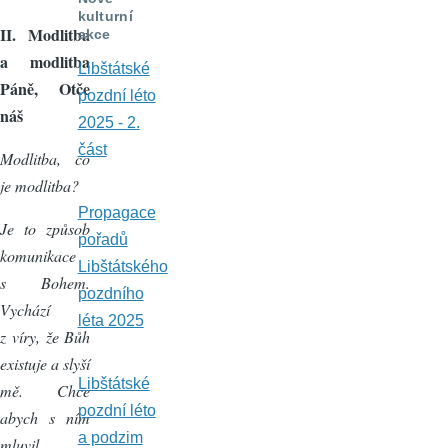
kulturní
II. Modlitba
akce
a modlitba
Libštátské
Páně, Otče
pozdní léto
náš
2025 - 2.
část
Modlitba, co
je modlitba?
Propagace
Je to způsob
pořadů
komunikace
Libštátského
s Bohem.
pozdního
Vychází
léta 2025
z víry, že Bůh
existuje a slyší
Libštátské
mě. Chce
pozdní léto
abych s ním
a podzim
mluvil