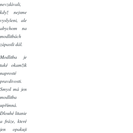
nevzdávali,
když nejsme
vyslyšeni, ale
abychom na
modlitbách
zápasili dál.
Modlitba je
také okamžik
naprosté
pravdivosti.
Smysl má jen
modlitba
upřímná.
Dlouhé litanie
a fráze, které
jen opakuji