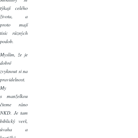
týkají celého
života, a
proto mají
tisíc různých
podob.
Myslím, že je
dobré
zvyknout si na
pravidelnost.
My
s manželkou
čteme ráno
NKD. Je tam
biblický verš,
úvaha a
kratičká