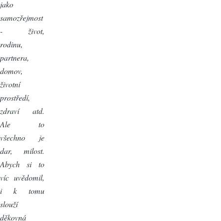
jako
samozřejmost
- život,
rodinu,
partnera,
domov,
životní
prostředí,
zdraví atd.
Ale to
všechno je
dar, milost.
Abych si to
víc uvědomil,
i k tomu
slouží
děkovná