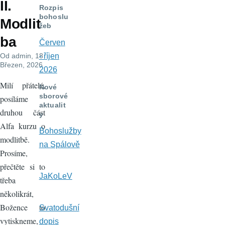
II.
navigace
Rozpis
bohoslu
Modlit
žeb
ba
Červen
Od
admin
, 18
- říjen
Březen, 2026
2026
Milí přátelé,
Nové
sborové
posíláme
aktualit
druhou část
y
Alfa kurzu o
Bohoslužby
modlitbě.
na Spálově
Prosíme,
přečtěte si to
JaKoLeV
třeba
několikrát,
Božence to
Svatodušní
vytiskneme,
dopis