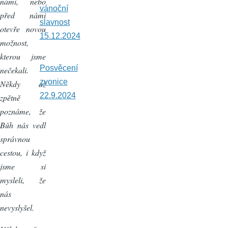
námi, nebo
vánoční
před námi
slavnost
otevře novou
15.12.2024
možnost,
kterou jsme
Posvěcení
nečekali.
zvonice
Někdy až
22.9.2024
zpětně
poznáme, že
Bůh nás vedl
správnou
cestou, i když
jsme si
mysleli, že
nás
nevyslyšel.