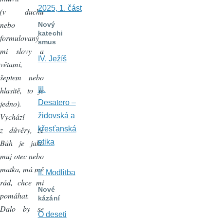
2025, 1. část
(v duchu
nebo
Nový
katechi
formulovaný
smus
mi slovy a
IV. Ježíš
větami,
šeptem nebo
hlasitě, to je
III.
jedno).
Desatero –
Vychází
židovská a
z důvěry, že
křesťanská
Bůh je jako
etika
můj otec nebo
matka, má mě
II. Modlitba
rád, chce mi
Nové
pomáhat.
kázání
Dalo by se
O deseti