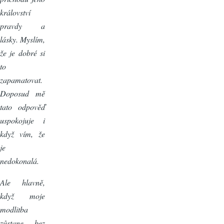
království
pravdy a
lásky. Myslím,
že je dobré si
to
zapamatovat.
Doposud mě
tato odpověď
uspokojuje i
když vím, že
je
nedokonalá.
Ale hlavně,
když moje
modlitba
zůstane bez