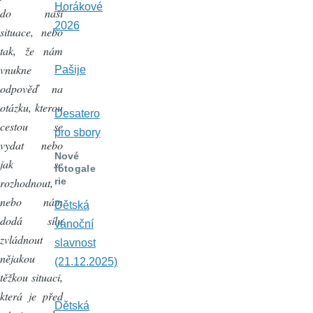
Horákové
do naší
2026
situace, nebo
tak, že nám
vnukne
Pašije
odpověď na
otázku, kterou
Desatero
cestou se
pro sbory
vydat nebo
Nové
jak se
fotogale
rozhodnout,
rie
nebo nám
Dětská
dodá sílu
vánoční
zvládnout
slavnost
nějakou
(21.12.2025)
těžkou situaci,
která je před
Dětská