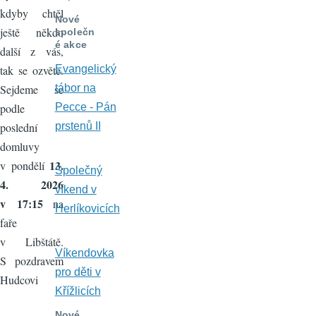
kdyby chtěl
Nové
ještě někdo
společn
é akce
další z vás,
Evangelický
tak se ozvěte.
tábor na
Sejdeme se
Pecce - Pán
podle
prstenů II
poslední
domluvy
13.
v pondělí
Společný
4. 2026
víkend v
v 17:15
na
Herlíkovicích
faře
v Libštátě.
Víkendovka
S pozdravem
pro děti v
Hudcovi
Křížlicích
Nové