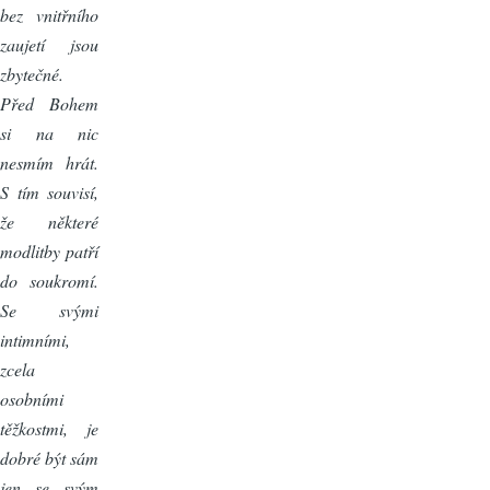
bez vnitřního
zaujetí jsou
zbytečné.
Před Bohem
si na nic
nesmím hrát.
S tím souvisí,
že některé
modlitby patří
do soukromí.
Se svými
intimními,
zcela
osobními
těžkostmi, je
dobré být sám
jen se svým