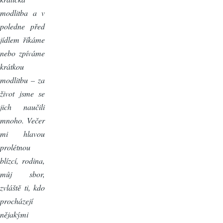
modlitba a v
poledne před
jídlem říkáme
nebo zpíváme
krátkou
modlitbu – za
život jsme se
jich naučili
mnoho. Večer
mi hlavou
prolétnou
blízcí, rodina,
můj sbor,
zvláště ti, kdo
procházejí
nějakými