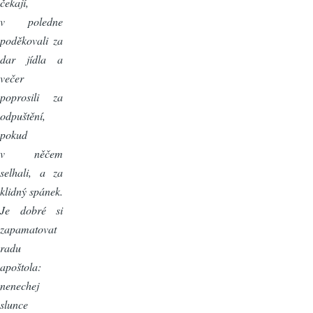
čekají,
v poledne
poděkovali za
dar jídla a
večer
poprosili za
odpuštění,
pokud
v něčem
selhali, a za
klidný spánek.
Je dobré si
zapamatovat
radu
apoštola:
nenechej
slunce