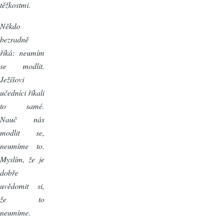
těžkostmi.
Někdo
bezradně
říká: neumím
se modlit.
Ježíšovi
učedníci říkali
to samé.
Nauč nás
modlit se,
neumíme to.
Myslím, že je
dobře
uvědomit si,
že to
neumíme.