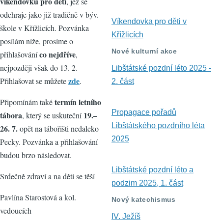
víkendovku pro děti
, jež se
odehraje jako již tradičně v býv.
Víkendovka pro děti v
škole v Křížlicích. Pozvánka
Křížlicích
posílám níže, prosíme o
Nové kulturní akce
co nejdříve
přihlašování
,
nejpozději však do 13. 2.
Libštátské pozdní léto 2025 -
zde
Přihlašovat se můžete
.
2. část
termín letního
Připomínám také
Propagace pořadů
tábora
19.–
, který se uskuteční
Libštátského pozdního léta
26. 7.
opět na tábořišti nedaleko
2025
Pecky. Pozvánka a přihlašování
budou brzo následovat.
Libštátské pozdní léto a
Srdečně zdraví a na děti se těší
podzim 2025, 1. část
Pavlína Starostová a kol.
Nový katechismus
vedoucích
IV. Ježíš