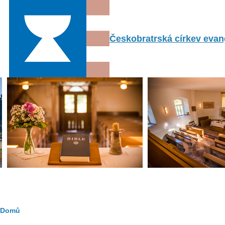
Přejít k hlavnímu obsahu
Českobratrská církev evang
Drobečková
Domů