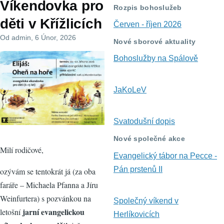
Víkendovka pro
navigace
Rozpis bohoslužeb
děti v Křížlicích
Červen - říjen 2026
Od
admin
, 6 Únor, 2026
Nové sborové aktuality
Bohoslužby na Spálově
JaKoLeV
Svatodušní dopis
Nové společné akce
Milí rodičové,
Evangelický tábor na Pecce -
Pán prstenů II
ozývám se tentokrát já (za oba
faráře – Michaela Pfanna a Jíru
Weinfurtera) s pozvánkou na
Společný víkend v
jarní evangelickou
letošní
Herlíkovicích