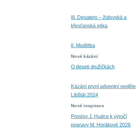
III. Desatero – židovská a
křesťanská etika
II. Modlitba
Nové kázání
O deseti družičkách
Kázání první adventní neděle
Libštát 2024
Nové inspirace
Proslov J. Hudce k výročí
popravy M. Horákové 2026