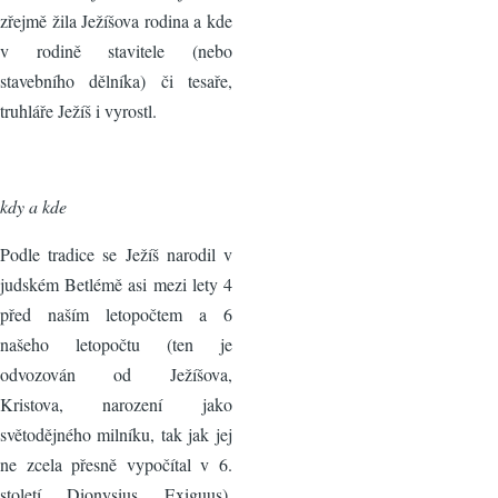
zřejmě žila Ježíšova rodina a kde
v rodině stavitele (nebo
stavebního dělníka) či tesaře,
truhláře Ježíš i vyrostl.
kdy a kde
Podle tradice se Ježíš narodil v
judském Betlémě asi mezi lety 4
před naším letopočtem a 6
našeho letopočtu (ten je
odvozován od Ježíšova,
Kristova, narození jako
světodějného milníku, tak jak jej
ne zcela přesně vypočítal v 6.
století Dionysius Exiguus).