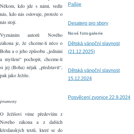
Pašije
Někom, kdo jde s námi, vedle
nás, kdo nás oslovuje, protože o
nás stojí.
Desatero pro sbory
Nové fotogalerie
Vyznáním autorů Nového
zákona je, že chceme-li něco o
Dětská vánoční slavnost
Bohu a o jeho způsobu „jednání
(21.12.2025)
a myšlení“ pochopit, chceme-li
si jej (Boha) nějak „představit“,
Dětská vánoční slavnost
pak jako Ježíše.
15.12.2024
Posvěcení zvonice 22.9.2024
prameny
O Ježíšovi víme především z
Nového zákona a z dalších
křesťanských textů, které se do