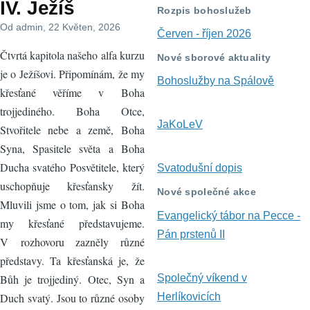
IV. Ježíš
navigace
Rozpis bohoslužeb
Od
admin
, 22 Květen, 2026
Červen - říjen 2026
Čtvrtá kapitola našeho alfa kurzu
Nové sborové aktuality
je o Ježíšovi. Připomínám, že my
Bohoslužby na Spálově
křesťané věříme v Boha
trojjediného. Boha Otce,
JaKoLeV
Stvořitele nebe a země, Boha
Syna, Spasitele světa a Boha
Ducha svatého Posvětitele, který
Svatodušní dopis
uschopňuje křesťansky žít.
Nové společné akce
Mluvili jsme o tom, jak si Boha
Evangelický tábor na Pecce -
my křesťané představujeme.
Pán prstenů II
V rozhovoru zazněly různé
představy. Ta křesťanská je, že
Společný víkend v
Bůh je trojjediný. Otec, Syn a
Herlíkovicích
Duch svatý. Jsou to různé osoby