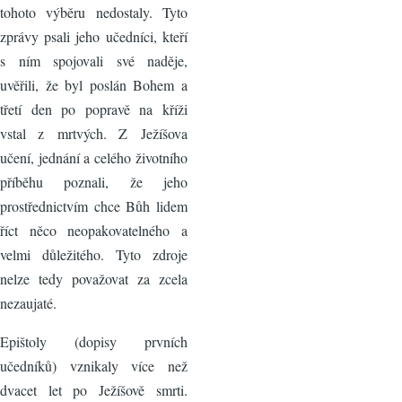
tohoto výběru nedostaly. Tyto
zprávy psali jeho učedníci, kteří
s ním spojovali své naděje,
uvěřili, že byl poslán Bohem a
třetí den po popravě na kříži
vstal z mrtvých. Z Ježíšova
učení, jednání a celého životního
příběhu poznali, že jeho
prostřednictvím chce Bůh lidem
říct něco neopakovatelného a
velmi důležitého. Tyto zdroje
nelze tedy považovat za zcela
nezaujaté.
Epištoly (dopisy prvních
učedníků) vznikaly více než
dvacet let po Ježíšově smrti.