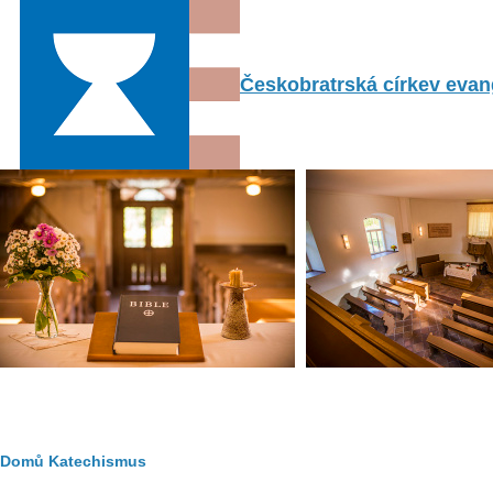
Přejít k hlavnímu obsahu
Českobratrská církev evang
Drobečková
Domů
Katechismus