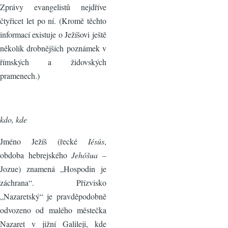
Zprávy evangelistů nejdříve
čtyřicet let po ní. (Kromě těchto
informací existuje o Ježíšovi ještě
několik drobnějších poznámek v
římských a židovských
pramenech.)
kdo, kde
Jméno Ježíš (řecké
Iésús
,
obdoba hebrejského
Jehóšua
–
Jozue) znamená „Hospodin je
záchrana“. Přízvisko
„Nazaretský“ je pravděpodobně
odvozeno od malého městečka
Nazaret v jižní Galileji, kde