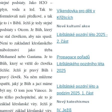
stejné podstaty. Jako H2O –
plyn, voda a led. Tak to
Víkendovka pro děti v
formulovali naši předkové, a tak
Křížlicích
je to i v Bibli. Ježíš je tedy stejné
Nové kulturní akce
podstaty s Otcem. Je Bůh, který
Libštátské pozdní léto 2025 -
se stal člověkem, aby nás spasil.
2. část
Není to zakladatel křesťanského
náboženství jako třeba
Mohamed nebo Gautama. Je to
Propagace pořadů
Bůh, který se vtělil do člověka
Libštátského pozdního léta
Ježíše. Ježíš je pravý Bůh i
2025
pravý člověk. Na něm můžeme
spatřit, jaký je Bůh a jací máme
Libštátské pozdní léto a
být my. O tom jsou Vánoce. Je
podzim 2025, 1. část
to těžko pochopitelné, ale to je
Nový katechismus
základ křesťanské víry. Ježíš je
naprostý základ křesťanské víry.
IV. Ježíš