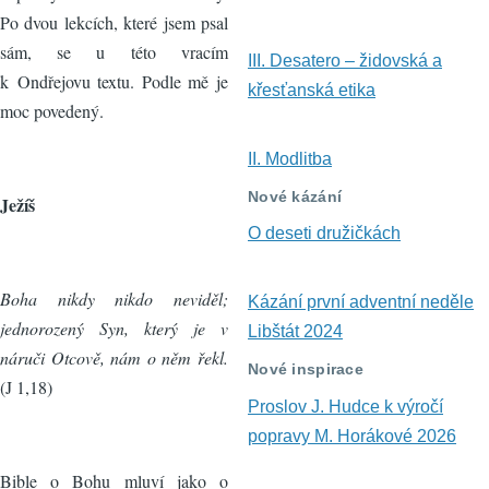
Po dvou lekcích, které jsem psal
sám, se u této vracím
III. Desatero – židovská a
k Ondřejovu textu. Podle mě je
křesťanská etika
moc povedený.
II. Modlitba
Nové kázání
Ježíš
O deseti družičkách
Boha nikdy nikdo neviděl;
Kázání první adventní neděle
jednorozený Syn, který je v
Libštát 2024
náruči Otcově, nám o něm řekl.
Nové inspirace
(J 1,18)
Proslov J. Hudce k výročí
popravy M. Horákové 2026
Bible o Bohu mluví jako o