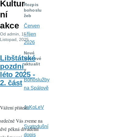
Kultur
navigace
Rozpis
bohoslu
ní
žeb
akce
Červen
Od
admin
, 15
- říjen
Listopad, 2025
2026
Nové
Libštátské
sborové
aktualit
pozdní
y
léto 2025 -
Bohoslužby
2. část
na Spálově
Vážení přátelé,
JaKoLeV
srdečně Vás zveme na
Svatodušní
dvě pěkná divadelní
dopis