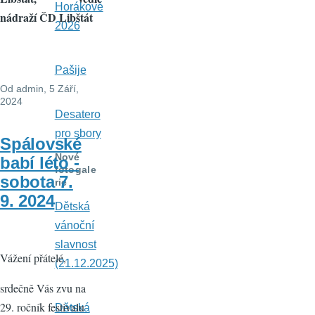
Horákové
nádraží ČD Libštát
2026
Pašije
Od
admin
, 5 Září,
2024
Desatero
pro sbory
Spálovské
Nové
babí léto -
fotogale
sobota 7.
rie
9. 2024
Dětská
vánoční
slavnost
Vážení přátelé,
(21.12.2025)
srdečně Vás zvu na
29. ročník festivalu
Dětská