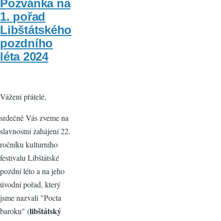
Pozvánka na
1. pořad
Libštátského
pozdního
léta 2024
Vážení přátelé,
srdečně Vás zveme na
slavnostní zahájení 22.
ročníku kulturního
festivalu Libštátské
pozdní léto a na jeho
úvodní pořad, který
jsme nazvali "Pocta
libštátský
baroku" (