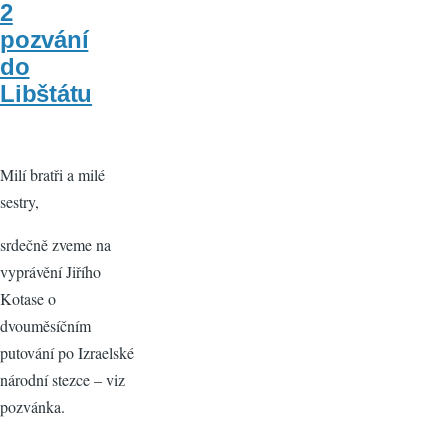
2
pozvání
do
Libštátu
Milí bratři a milé
sestry,
srdečně zveme na
vyprávění Jiřího
Kotase o
dvouměsíčním
putování po Izraelské
národní stezce – viz
pozvánka.