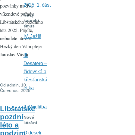
pozvánky na dva
2025, 1. část
víkendové pořady
Nový
katechi
Libštátského pozdního
smus
léta 2025. Přijďte,
IV. Ježíš
nebudete litovat.
Hezký den Vám přeje
Jaroslav Vávra
III.
Desatero –
židovská a
křesťanská
Od
admin
, 10
etika
Červenec, 2025
II. Modlitba
Libštátské
pozdní
Nové
kázání
léto a
podzim
O deseti