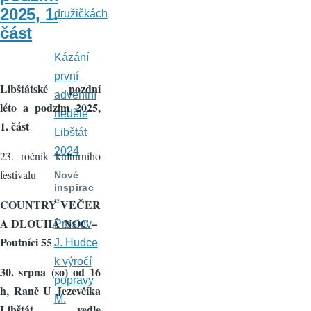
2025, 1.
družičkách
část
Kázání
první
Libštátské pozdní
adventní
léto a podzim 2025,
neděle
1. část
Libštát
2024
23. ročník kulturního
festivalu
Nové
inspirac
e
COUNTRY VEČER
A DLOUHÁ NOC –
Proslov
Poutníci 55
J. Hudce
k výročí
30. srpna (so) od 16
popravy
h, Ranč U Jezevčíka
M.
Libštát, vedle