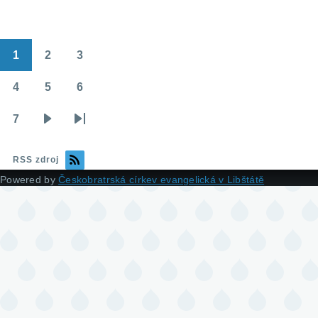
1
2
3
Pagination
Page
Page
Page
4
5
6
Page
Page
Page
7
Page
Následující
Poslední
stránka
stránka
RSS zdroj
Powered by
Českobratrská církev evangelická v Libštátě