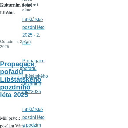
Kulturním domě
kulturní
akce
Libštát.
Libštátské
pozdní léto
2025 - 2.
Od
admin
, 2 Září,
část
2025
Propagace
Propagace
pořadů
pořadů
Libštátského
Libštátského
pozdního
pozdního
léta 2025
léta 2025
Libštátské
Milí přátelé,
pozdní léto
posílám Vám
a podzim