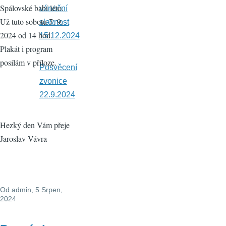
Spálovské babí léto.
vánoční
Už tuto sobotu 7. 9.
slavnost
2024 od 14 hod.
15.12.2024
Plakát i program
posílám v příloze.
Posvěcení
zvonice
22.9.2024
Hezký den Vám přeje
Jaroslav Vávra
Od
admin
, 5 Srpen,
2024