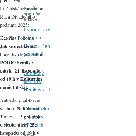
představení
Libštátského pozdního
Nové
společn
léta a Divadelního
é akce
podzimu 2025:
Evangelický
Kateřina Pokorná -
tábor na
Jak se nezbláznit
:
Pecce - Pán
hraje divadelní soubor
prstenů II
PODIO Semily v
pátek 21. listopadu
Společný
od 19 h v Kulturním
víkend v
domě Libštát.
Herlíkovicích
Autorské představení
Nakafráno
souboru
z
Víkendovka
Ve stodole
Turnova –
pro děti v
u slepic
úterý 25.
:
Křížlicích
listopadu od 19 h v
Nové