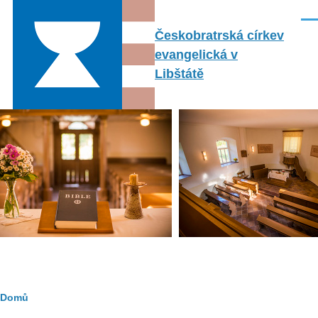
Přejít k hlavnímu obsahu
Men
Českobratrská církev
evangelická v
Libštátě
Drobečková
Domů