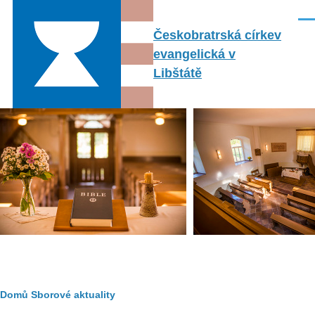
Přejít k hlavnímu obsahu
Men
Českobratrská církev
evangelická v
Libštátě
Drobečková
Domů
Sborové aktuality