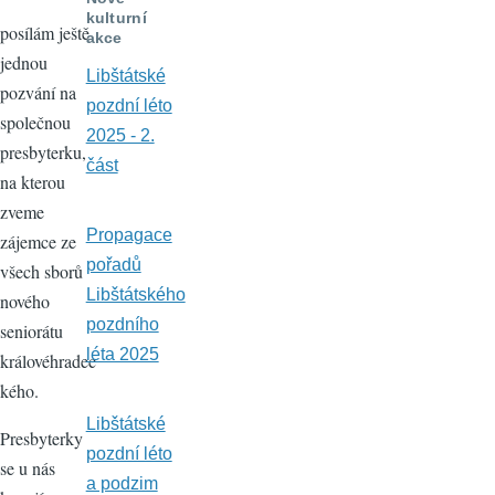
kulturní
posílám ještě
akce
jednou
Libštátské
pozvání na
pozdní léto
společnou
2025 - 2.
presbyterku,
část
na kterou
zveme
Propagace
zájemce ze
pořadů
všech sborů
Libštátského
nového
pozdního
seniorátu
léta 2025
královéhradec
kého.
Libštátské
Presbyterky
pozdní léto
se u nás
a podzim