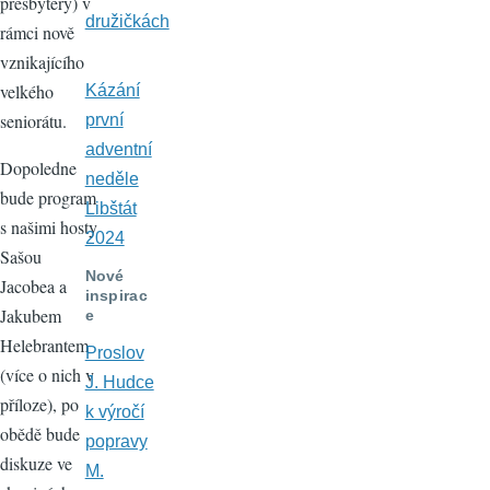
presbytery) v
družičkách
rámci nově
vznikajícího
velkého
Kázání
seniorátu.
první
adventní
Dopoledne
neděle
bude program
Libštát
s našimi hosty
2024
Sašou
Nové
Jacobea a
inspirac
Jakubem
e
Helebrantem
Proslov
(více o nich v
J. Hudce
příloze), po
k výročí
obědě bude
popravy
diskuze ve
M.