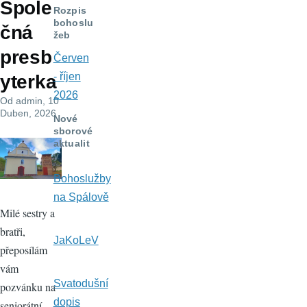
Spole
navigace
Rozpis
bohoslu
čná
žeb
presb
Červen
- říjen
yterka
2026
Od
admin
, 10
Duben, 2026
Nové
sborové
aktualit
y
Bohoslužby
na Spálově
Milé sestry a
bratři,
JaKoLeV
přeposílám
vám
Svatodušní
pozvánku na
dopis
seniorátní