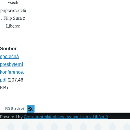
všech
připravovatelů
, Filip Susa z
Liberce
Soubor
společná
presbyterní
konference.
pdf
(207.46
KB)
RSS zdroj
Powered by
Českobratrská církev evangelická v Libštátě