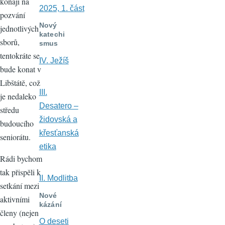
konají na
2025, 1. část
pozvání
Nový
jednotlivých
katechi
sborů,
smus
tentokráte se
IV. Ježíš
bude konat v
Libštátě, což
III.
je nedaleko
Desatero –
středu
židovská a
budoucího
křesťanská
seniorátu.
etika
Rádi bychom
tak přispěli k
II. Modlitba
setkání mezi
Nové
aktivními
kázání
členy (nejen
O deseti