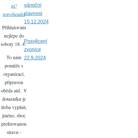
vánoční
m?
slavnost
usp=header
15.12.2024
Přihlašování
nejlépe do
Posvěcení
soboty 18. 4.
zvonice
To nám
22.9.2024
pomůže s
organizací,
přípravou
oběda atd.. V
dotazníku je
třeba vyplnit,
jméno, sbor,
preferovanou
stravu -