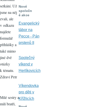
setkání. Už
Nové
společn
jsme na něj
é akce
zvali, ale
Evangelický
v odkazu
tábor na
najdete
Pecce - Pán
formulář
prstenů II
přihlášky a
také mimo
jiné dvě
Společný
otázky
víkend v
k tématu.
Herlíkovicích
Zdraví Petr
Víkendovka
pro děti v
Milé sestry a
Křížlicích
milí bratři,
Nové