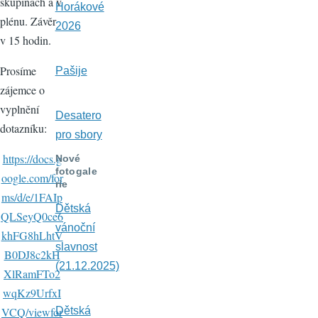
skupinách a v
Horákové
plénu. Závěr
2026
v 15 hodin.
Prosíme
Pašije
zájemce o
vyplnění
Desatero
dotazníku:
pro sbory
https://docs.g
Nové
fotogale
oogle.com/for
rie
ms/d/e/1FAIp
Dětská
QLSeyQ0ce6
vánoční
khFG8hLhtV
slavnost
B0DJ8c2kH
(21.12.2025)
XlRamFTo2
wqKz9UrfxI
Dětská
VCQ/viewfor