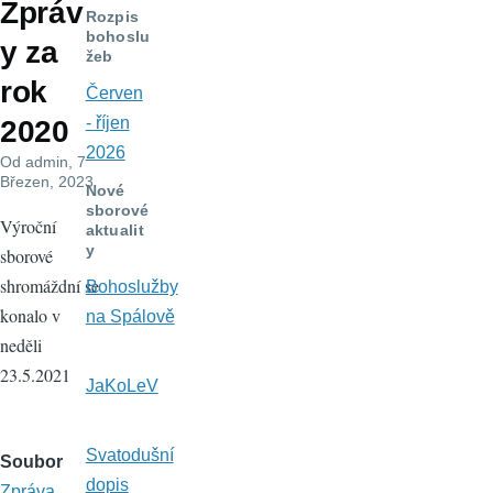
Zpráv
navigace
Rozpis
bohoslu
y za
žeb
rok
Červen
- říjen
2020
2026
Od
admin
, 7
Březen, 2023
Nové
sborové
Výroční
aktualit
y
sborové
shromáždní se
Bohoslužby
konalo v
na Spálově
neděli
23.5.2021
JaKoLeV
Svatodušní
Soubor
dopis
Zpráva