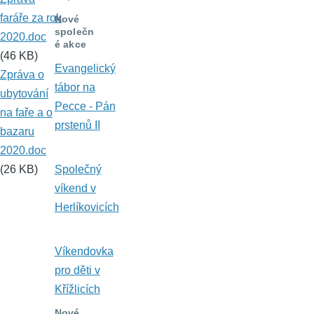
faráře za rok
Nové
společn
2020.doc
é akce
(46 KB)
Evangelický
Zpráva o
tábor na
ubytování
Pecce - Pán
na faře a o
prstenů II
bazaru
2020.doc
Společný
(26 KB)
víkend v
Herlíkovicích
Víkendovka
pro děti v
Křížlicích
Nové