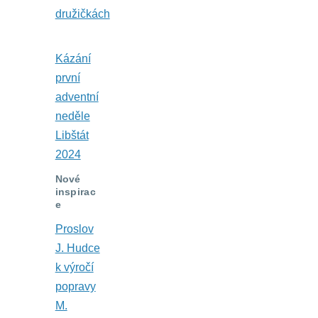
družičkách
Kázání
první
adventní
neděle
Libštát
2024
Nové
inspirac
e
Proslov
J. Hudce
k výročí
popravy
M.