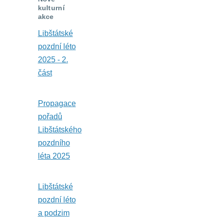
kulturní
akce
Libštátské
pozdní léto
2025 - 2.
část
Propagace
pořadů
Libštátského
pozdního
léta 2025
Libštátské
pozdní léto
a podzim