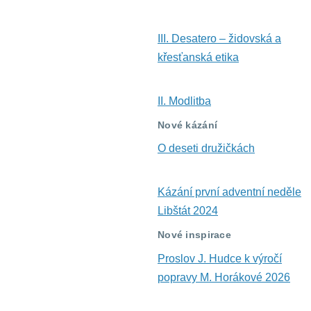
III. Desatero – židovská a
křesťanská etika
II. Modlitba
Nové kázání
O deseti družičkách
Kázání první adventní neděle
Libštát 2024
Nové inspirace
Proslov J. Hudce k výročí
popravy M. Horákové 2026