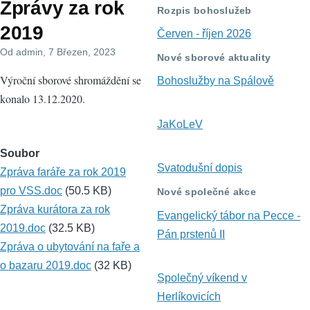
Zprávy za rok
navigace
Rozpis bohoslužeb
2019
Červen - říjen 2026
Od
admin
, 7 Březen, 2023
Nové sborové aktuality
Výroční sborové shromáždění se
Bohoslužby na Spálově
konalo 13.12.2020.
JaKoLeV
Soubor
Svatodušní dopis
Zpráva faráře za rok 2019
pro VSS.doc
(50.5 KB)
Nové společné akce
Zpráva kurátora za rok
Evangelický tábor na Pecce -
2019.doc
(32.5 KB)
Pán prstenů II
Zpráva o ubytování na faře a
o bazaru 2019.doc
(32 KB)
Společný víkend v
Herlíkovicích